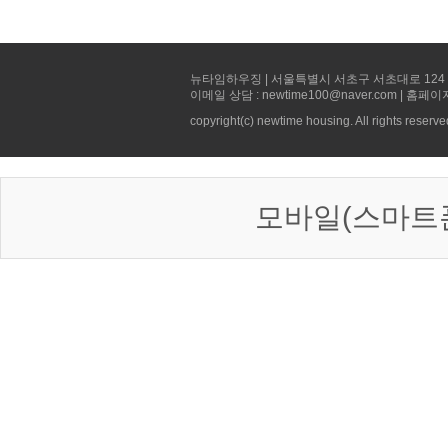
뉴타임하우징 | 서울특별시 서초구 서초대로 124 선빌딩 5층 
이메일 상담 : newtime100@naver.com | 홈페이
copyright(c) newtime housing. All rights reserve
모바일(스마트