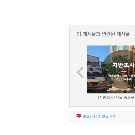
[지반조사] 서울 종로구 
댓글
0
개
|
엮인글
0
개