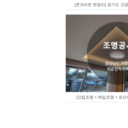
[콘크리트 면정리] 경기도 고양
[간접조명 + 매입조명 + 포인