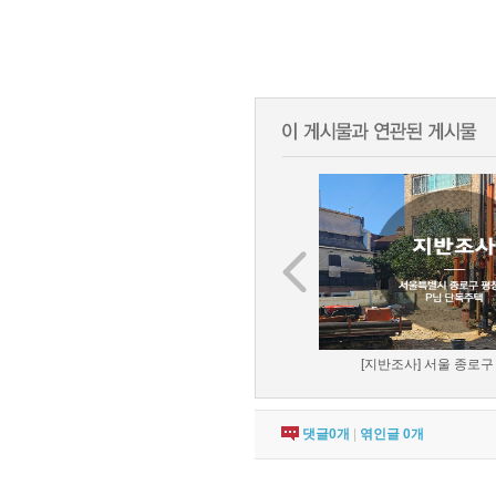
[지반조사] 서울 종로구 
댓글
0
개
|
엮인글
0
개