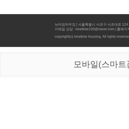
뉴타임하우징 | 서울특별시 서초구 서초대로 124 선빌딩 5층 
이메일 상담 : newtime100@naver.com | 홈페이
copyright(c) newtime housing. All rights reserve
모바일(스마트