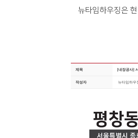
제목
[내장공사] 
작성자
뉴타임하우