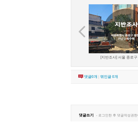
[지반조사] 서울 종로구 
댓글
0
개
|
엮인글
0
개