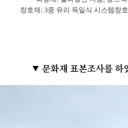
창호재: 3중 유리 독일식 시스템창호
평창동 단독주택 시공 착공전 문화재 표본조사를 