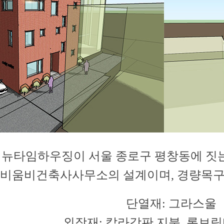
뉴타임하우징이 서울 종로구 평창동에 짓는
비움비건축사사무소의 설계이며, 경량목구
단열재: 그라스울
외장재: 칼라강판 지붕, 롱브