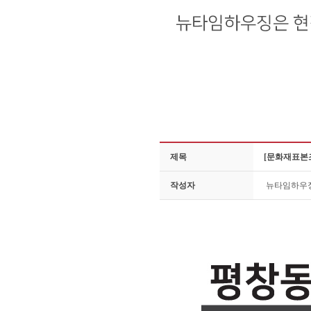
제목
[문화재표본조
작성자
뉴타임하우