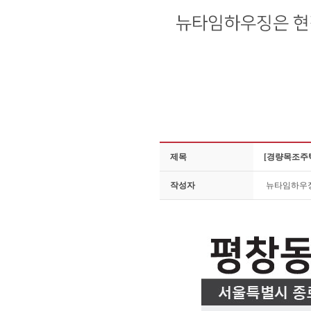
제목
[경량목조주택
작성자
뉴타임하우