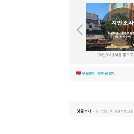
[지반조사] 서울 종로구 
댓글
0
개
|
엮인글
0
개