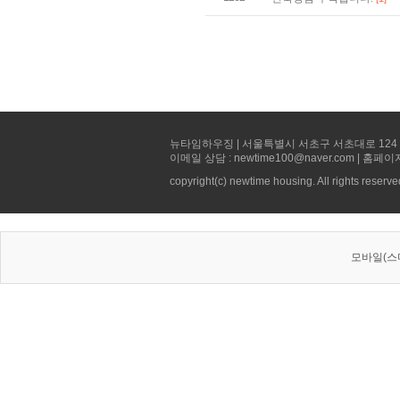
뉴타임하우징 | 서울특별시 서초구 서초대로 124 선빌딩 5층 
이메일 상담 : newtime100@naver.com | 홈페이
copyright(c) newtime housing. All rights reserve
모바일(스