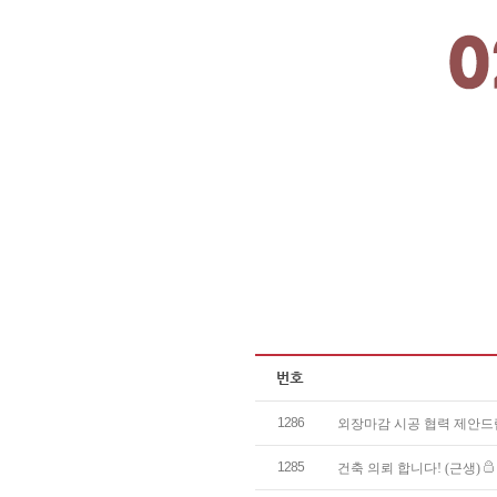
1286
외장마감 시공 협력 제안
1285
건축 의뢰 합니다! (근생)