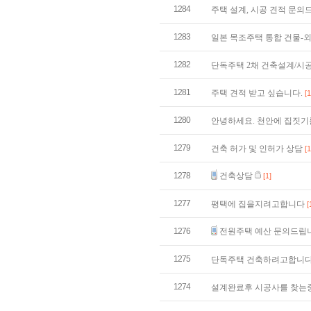
1284
주택 설계, 시공 견적 문
1283
일본 목조주택 통합 건물-
1282
단독주택 2채 건축설계/시
1281
주택 견적 받고 싶습니다.
[1
1280
안녕하세요. 천안에 집짓기
1279
건축 허가 및 인허가 상담
[1
1278
건축상담
[1]
1277
평택에 집을지려고합니다
[
1276
전원주택 예산 문의드립
1275
단독주택 건축하려고합니
1274
설계완료후 시공사를 찾는