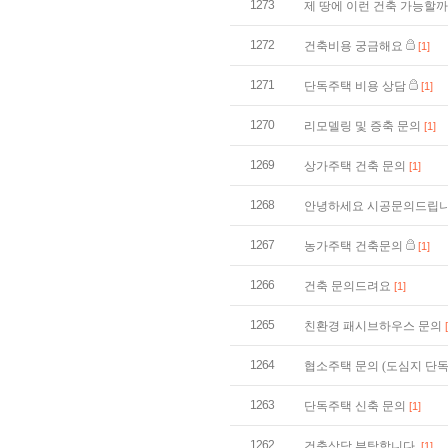
1273
제 땅에 이런 건축 가능할
1272
건축비용 궁금해요
[1]
1271
단독주택 비용 상담
[1]
1270
리모델링 및 증축 문의
[1]
1269
상가주택 건축 문의
[1]
1268
안녕하세요 시공문의드립니
1267
농가주택 건축문의
[1]
1266
건축 문의드려요
[1]
1265
친환경 패시브하우스 문의
1264
협소주택 문의 (도심지 단
1263
단독주택 신축 문의
[1]
1262
건축상담 부탁합니다.
[1]