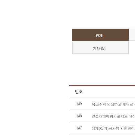
전체
기타 (5)
149
목조주택 안심하고 제대로 짓기
148
건설재해예방기술지도 대상공사 
147
해체(철거)공사의 안전관리를 