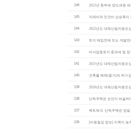
146
2022년 종부세·양도세등 
145
자재비와 인건비 상승폭이 
144
2022년도 대체산림자원조
143
토지 매입전에 또는 개발전
142
비사업용토지 중과세 및 장
141
2021년도 대체산림자원조
140
건축물 해체(철거)의 허가
139
2020년도 대체산림자원조
138
단독주택은 보안이 허술하다
137
팩트체크: 단독주택은 정말
136
[비용절감 정보] 지목이 