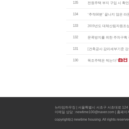
135
전원주택 부지 구입 시 확
134
‘추적60분’ 끝나지 않은 
133
2019년도 대체산림자원조
132
문콕방지를 위한 주차구획 
131
[건축공사 감리세부기준 강화]
130
목조주택은 썩는다?
뉴타임하우징 | 서울특별시 서초구 서초대로 124 선빌딩 5층 
이메일 상담 : newtime100@naver.com | 홈페이
copyright(c) newtime housing. All rights reserve