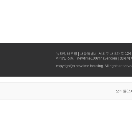
뉴타임하우징 | 서울특별시 서초구 서초대로 124 선빌딩 5층 
이메일 상담 : newtime100@naver.com | 홈페이
copyright(c) newtime housing. All rights reserve
모바일(스