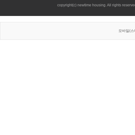
copyright(c) newtime housing. All rights reserve
모바일(스