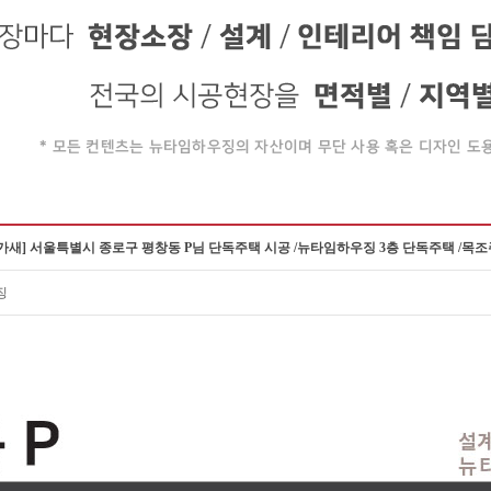
 가새] 서울특별시 종로구 평창동 P님 단독주택 시공 /뉴타임하우징 3층 단독주택 /목
징