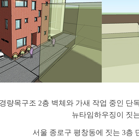
경량목구조 2층 벽체와 가새 작업 중인 단
뉴타임하우징이 짓
서울 종로구 평창동에 짓는 3층