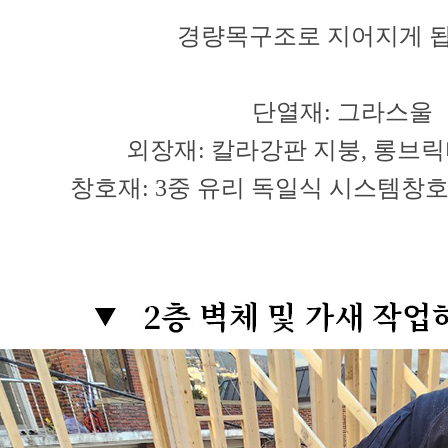
경량목구조로 지어지게 됩
단열재: 그라스울
외장재: 칼라강판 지붕, 롱브
창호재: 3중 유리 독일식 시스템창호