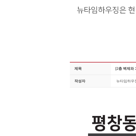
제목
[2층 벽제와
작성자
뉴타임하우