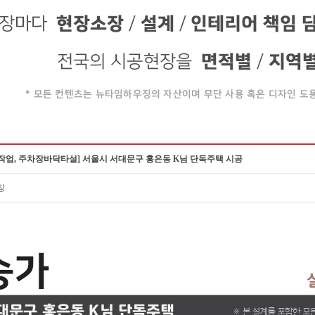
작업, 주차장바닥타설] 서울시 서대문구 홍은동 K님 단독주택 시공
징