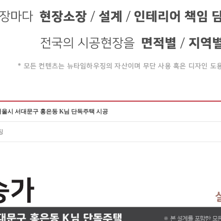
서울시 서대문구 홍은동 K님 단독주택 시공
징