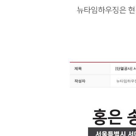
제목
[단열공사] 
작성자
뉴타임하우