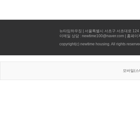
뉴타임하우징 | 서울특별시 서초구 서초대로 124 선빌딩 5층 
이메일 상담 : newtime100@naver.com | 홈페이
copyright(c) newtime housing. All rights reserve
모바일(스