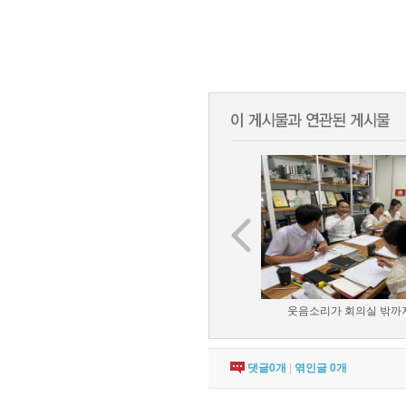
웃음소리가 회의실 밖까지 
댓글
0
개
|
엮인글
0
개