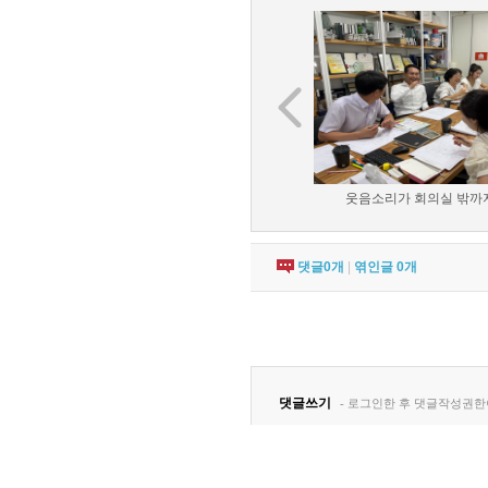
웃음소리가 회의실 밖까지 
댓글
0
개
|
엮인글
0
개