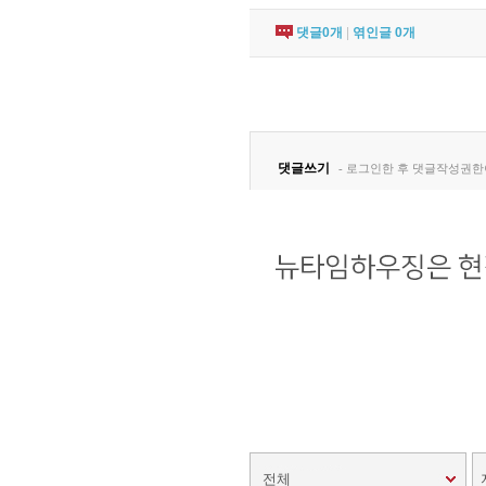
댓글
0
개
|
엮인글
0
개
전체