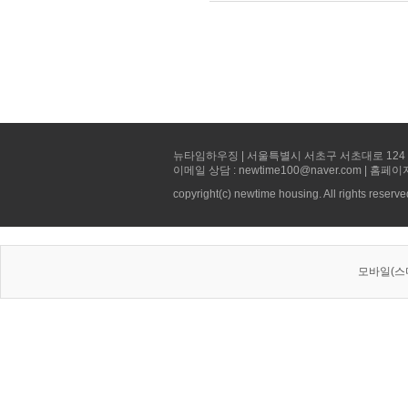
뉴타임하우징 | 서울특별시 서초구 서초대로 124 선빌딩 5층 
이메일 상담 : newtime100@naver.com | 홈페이
copyright(c) newtime housing. All rights reserve
모바일(스