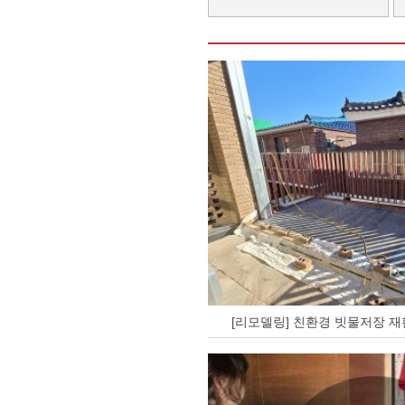
[리모델링] 친환경 빗물저장 재