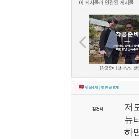
[착공준비] 전라남도 광양
댓글
4
개
|
엮인글
0
개