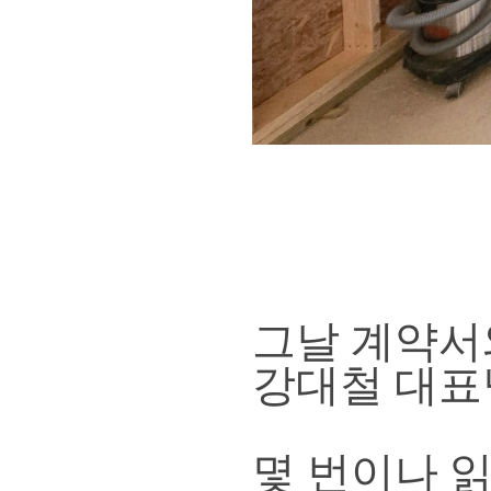
그날 계약서
강대철 대표
몇 번이나 읽