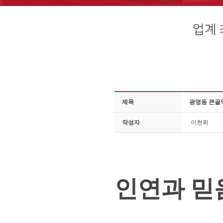
제목
광영동 큰골
작성자
이현휘
인연과 믿