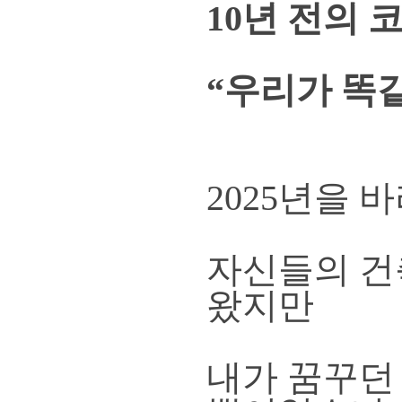
10년 전의
“우리가 똑
2025년을
자신들의 건
왔지만
내가 꿈꾸던 