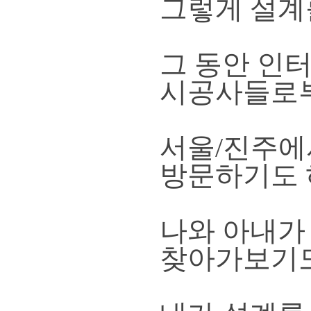
그렇게 설계
그 동안 인
시공사들로부
서울/진주에
방문하기도
나와 아내가
찾아가보기도