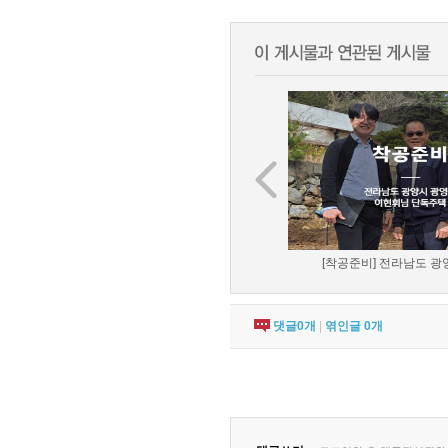
[착공준비] 전라남도 광양
댓글
0
개
|
엮인글
0
개