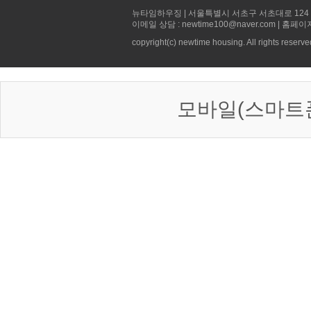
뉴타임하우징 | 서울특별시 서초구 서초대로 124 선빌딩 5층 
이메일 상담 : newtime100@naver.com | 홈페이
copyright(c) newtime housing. All rights reserve
모바일(스마트