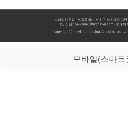
뉴타임하우징 | 서울특별시 서초구 서초대로 124 선빌딩 5층 
이메일 상담 : newtime100@naver.com | 홈페이
copyright(c) newtime housing. All rights reserve
모바일(스마트