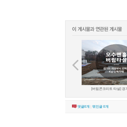
[버림콘크리트 타설] 경기
댓글
0
개
|
엮인글
0
개