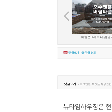
[버림콘크리트 타설] 경기
댓글
0
개
|
엮인글
0
개