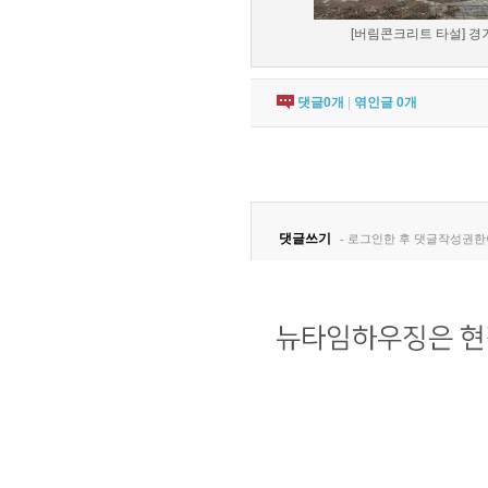
[버림콘크리트 타설] 경기
댓글
0
개
|
엮인글
0
개