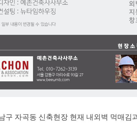
남구 자곡동 신축현장 현재 내외벽 먹매김