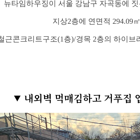
뉴타임하우징이 서울 강남구 자곡동에 짓
지상2층에 연면적 294.09
철근콘크리트구조(1층)/경목 2층의 하이브