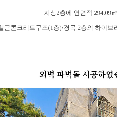
지상2층에 연면적 294.09
철근콘크리트구조(1층)/경목 2층의 하이브