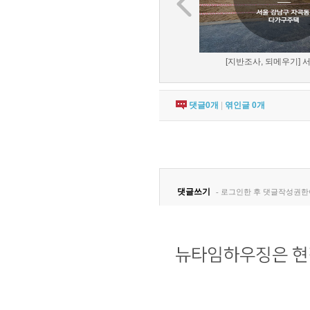
[지반조사, 되메우기] 서
댓글
0
개
|
엮인글
0
개