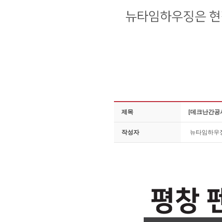
제목
[데크난간공사
작성자
뉴타임하우