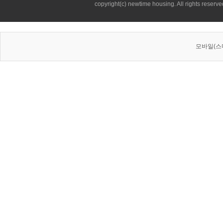
copyright(c) newtime housing. All rights reserve
모바일(스