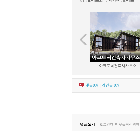
아크토닉건축사사무소 : 평
댓글
0
개
|
엮인글
0
개