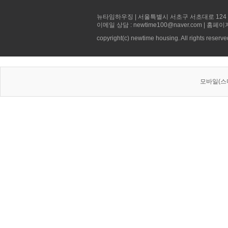
뉴타임하우징 | 서울특별시 서초구 서초대로 124 선빌딩 5층 
이메일 상담 : newtime100@naver.com | 홈페이
copyright(c) newtime housing. All rights reserve
모바일(스