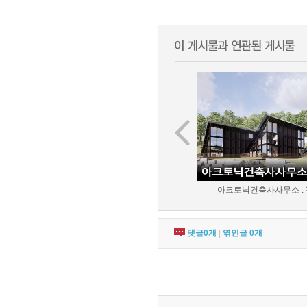
아크토닉건축사사무소 : 평
댓글
0
개
|
엮인글
0
개