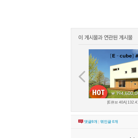
[E큐브 40A] 132.41
댓글
9
개
|
엮인글
0
개