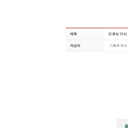
제목
[E큐브 35
작성자
기획부 허