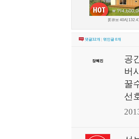
[E큐브 40A] 132.41
댓글
32
개
|
엮인글
0
개