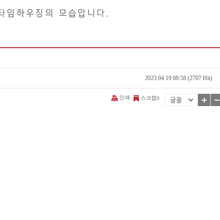
2023.04.19 08:58 (2707 Hit)
인쇄
스크랩
0
 이뤄낸 주택입니다. 단열과 기밀성을 위해 콘크리트 외벽과 목구조 외벽에 설비층을
 개선하기 위해 열회수환기장치를 설치하였습니다. 기밀성을 테스트하기 위해 시공시