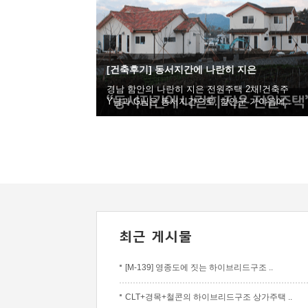
[건축후기] 동서지간에 나란히 지은
경남 함안의 나란히 지은 전원주택 2채!건축주
Y님과 G님은 동서지간으로, 함안군 가야읍에..
[M-139] 영종도에 짓는 하이브리드구조 ..
CLT+경목+철콘의 하이브리드구조 상가주택 ..