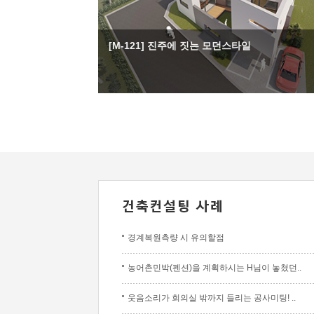
[M-121] 진주에 짓는 모던스타일
경계복원측량 시 유의할점
농어촌민박(펜션)을 계획하시는 H님이 놓쳤던..
웃음소리가 회의실 밖까지 들리는 공사미팅! ..