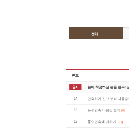
전체
봄에 착공하실 분들 필독!
14
건축허가,신고 부터 사용
13
풍수건축 바람길 설계
[4]
12
풍수건축에 대하여...
[1]