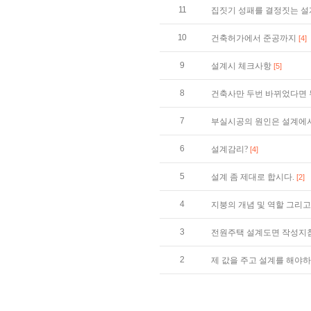
11
집짓기 성패를 결정짓는 설
10
건축허가에서 준공까지
[4]
9
설계시 체크사항
[5]
8
건축사만 두번 바뀌었다면 
7
부실시공의 원인은 설계에서
6
설계감리?
[4]
5
설계 좀 제대로 합시다.
[2]
4
지붕의 개념 및 역할 그리
3
전원주택 설계도면 작성지
2
제 값을 주고 설계를 해야