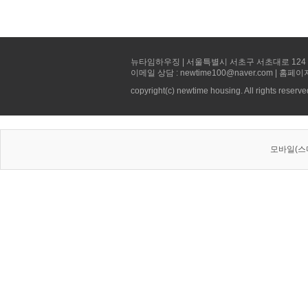
뉴타임하우징 | 서울특별시 서초구 서초대로 124 선빌딩 5층 
이메일 상담 : newtime100@naver.com | 홈페이
copyright(c) newtime housing. All rights reserve
모바일(스