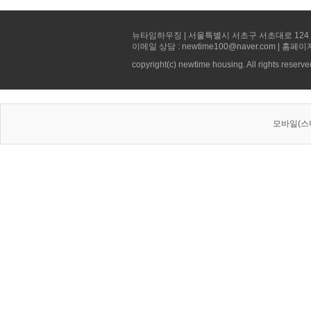
뉴타임하우징 | 서울특별시 서초구 서초대로 124 선빌딩 5층 
이메일 상담 : newtime100@naver.com | 홈페이
copyright(c) newtime housing. All rights reserve
모바일(스