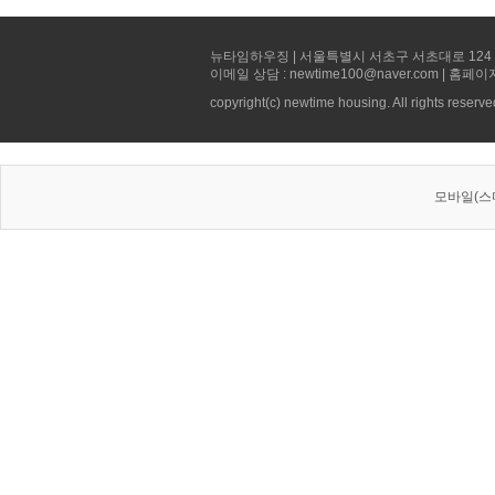
뉴타임하우징 | 서울특별시 서초구 서초대로 124 선빌딩 5층 
이메일 상담 : newtime100@naver.com | 홈페이
copyright(c) newtime housing. All rights reserve
모바일(스