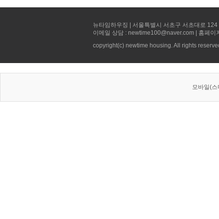
뉴타임하우징 | 서울특별시 서초구 서초대로 124 선빌딩 5층 
이메일 상담 : newtime100@naver.com | 홈페이
copyright(c) newtime housing. All rights reserve
모바일(스