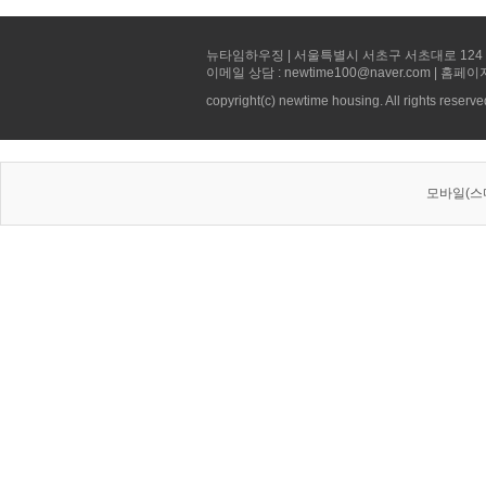
뉴타임하우징 | 서울특별시 서초구 서초대로 124 선빌딩 5층 
이메일 상담 : newtime100@naver.com | 홈페이
copyright(c) newtime housing. All rights reserve
모바일(스