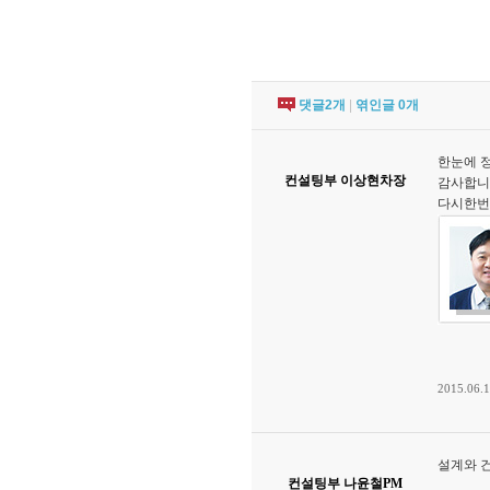
댓글
2
개
|
엮인글
0
개