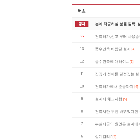
봄에 착공하실 분들 필독!
>>
건축허가,신고 부터 사용
13
풍수건축 바람길 설계
[4]
12
풍수건축에 대하여...
[1]
11
집짓기 성패를 결정짓는 설
10
건축허가에서 준공까지
[4]
9
설계시 체크사항
[5]
8
건축사만 두번 바뀌었다면 
7
부실시공의 원인은 설계에서
6
설계감리?
[4]