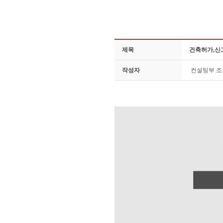
제목
건축허가,신
작성자
컨설팅부 조