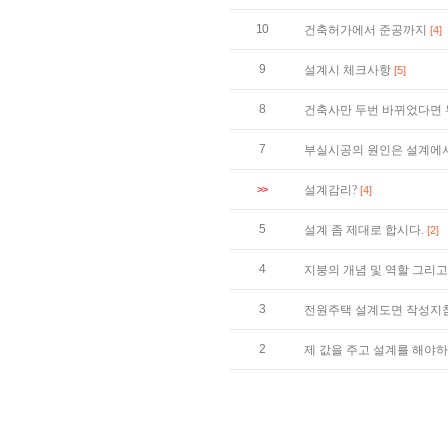
10
건축허가에서 준공까지
[4]
9
설계시 체크사항
[5]
8
건축사만 두번 바뀌었다면 
7
부실시공의 원인은 설계에서
>>
설계감리?
[4]
5
설계 좀 제대로 합시다.
[2]
4
지붕의 개념 및 역할 그리
3
전원주택 설계도면 작성지
2
제 값을 주고 설계를 해야