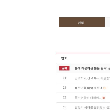
전체
봄에 착공하실 분들 필독!
14
건축허가,신고 부터 사용
13
풍수건축 바람길 설계
[4]
12
풍수건축에 대하여...
[1]
11
집짓기 성패를 결정짓는 설