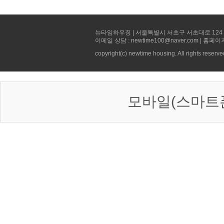
뉴타임하우징 | 서울특별시 서초구 서초대로 124 선빌딩 5층 
이메일 상담 : newtime100@naver.com | 홈페이
copyright(c) newtime housing. All rights reserve
모바일(스마트