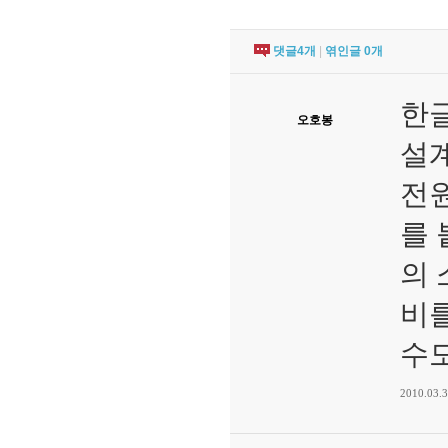
댓글
4
개
|
엮인글
0
개