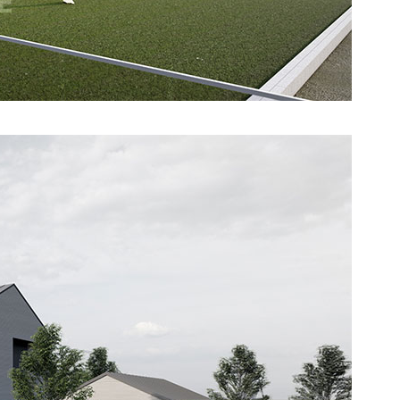
과 합성목재사이딩으로 마감하였으며, 지붕은 칼라강판, 창호는 3중 수퍼로이 유리를