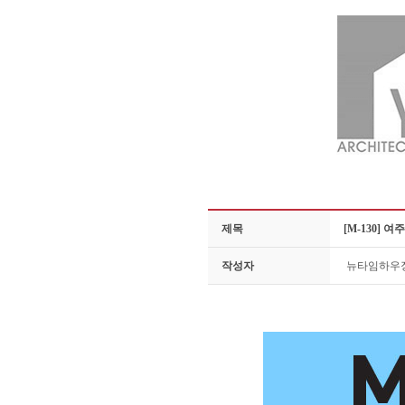
제목
[M-130] 
작성자
뉴타임하우