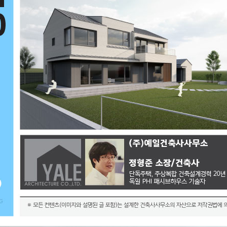
경기도 여주시 강천면 P님 단독주택 설계도면입니다. (주)예일건축