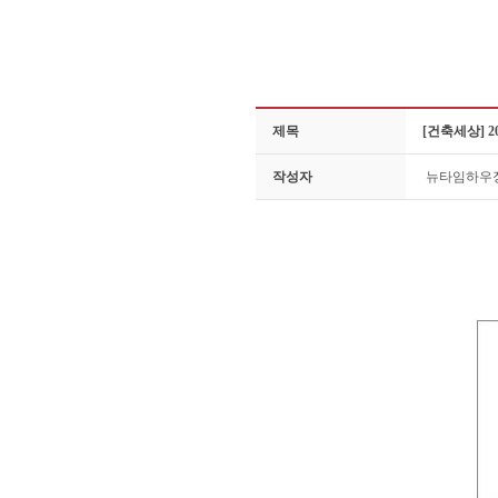
제목
[건축세상] 
작성자
뉴타임하우
자연과 풍경은 단연코 산과 물이 있어
사색하는 공간들이 늘고 있다. 경호강