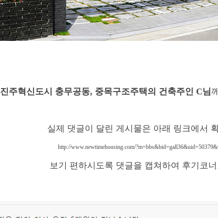
습니다. 집을 꼼꼼하게 짓다본 완공되기전에 살고있던 아파트에서 이사를 왔습니다.
업체가 박스포장하여 오후에 새집ㅇ로 들어왔
진주혁신도시 충무공동, 중목구조주택의 건축주인 C님
실제 댓글이 달린 게시물은 아래 링크에서 
http://www.newtimehousing.com/?m=bbs&bid=gall36&uid=503
보기 편하시도록 댓글을 캡쳐하여 후기코너