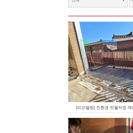
[리모델링] 친환경 빗물저장 재