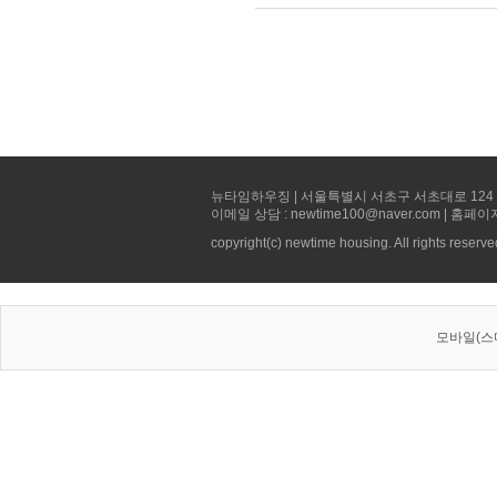
뉴타임하우징 | 서울특별시 서초구 서초대로 124 선빌딩 5층 
이메일 상담 : newtime100@naver.com | 홈페이
copyright(c) newtime housing. All rights reserve
모바일(스