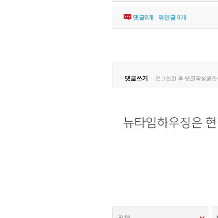
댓글
0
개
|
엮인글
0
개
전체