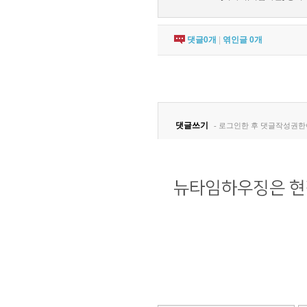
댓글
0
개
|
엮인글
0
개