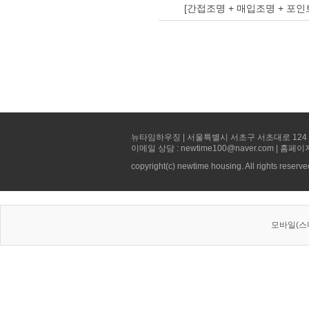
[간접조명 + 매입조명 + 포인
뉴타임하우징 | 서울특별시 서초구 서초대로 124 선빌딩 5층 
이메일 상담 : newtime100@naver.com | 홈페이
copyright(c) newtime housing. All rights reserve
모바일(스