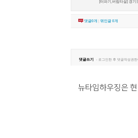
[터파기,버림타설] 경기도
댓글
0
개
|
엮인글
0
개