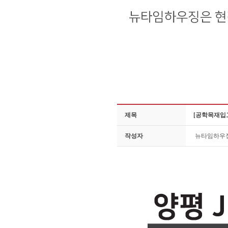
제목
[공학목재입고
작성자
뉴타임하우