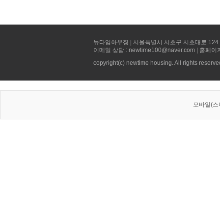
뉴타임하우징 | 서울특별시 서초구 서초대로 124 선빌딩 5층 
이메일 상담 : newtime100@naver.com | 홈페이
copyright(c) newtime housing. All rights reserve
모바일(스