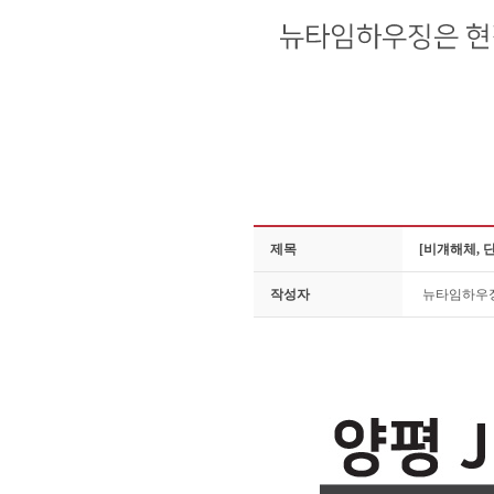
제목
[비걔해체, 
작성자
뉴타임하우