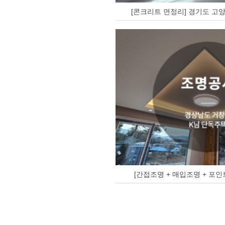
[콘크리트 면정리] 경기도 고양
[간접조명 + 매입조명 + 포인