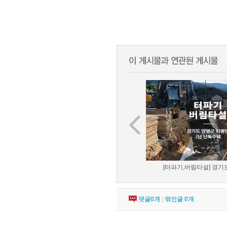
[터파기,버림타설] 경기도
댓글
0
개
|
엮인글
0
개