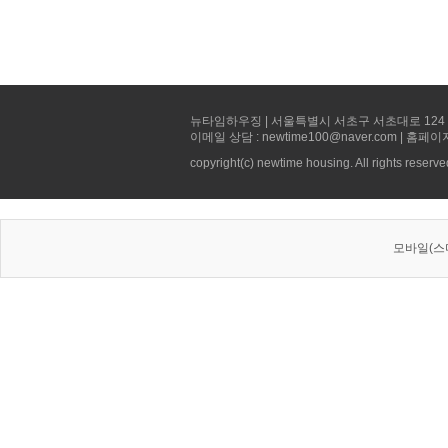
뉴타임하우징 | 서울특별시 서초구 서초대로 124 선빌딩 5층 
이메일 상담 : newtime100@naver.com | 홈페이
copyright(c) newtime housing. All rights reserve
모바일(스