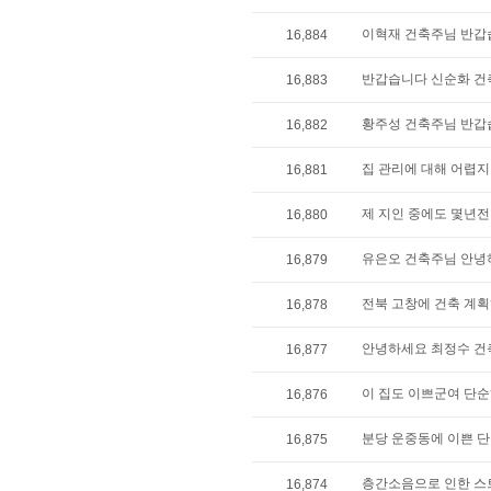
이혁재 건축주님 반갑습
16,884
반갑습니다 신순화 건축
16,883
황주성 건축주님 반갑습
16,882
집 관리에 대해 어렵지
16,881
제 지인 중에도 몇년전
16,880
유은오 건축주님 안녕하
16,879
전북 고창에 건축 계획
16,878
안녕하세요 최정수 건축
16,877
이 집도 이쁘군여 단
16,876
분당 운중동에 이쁜 단
16,875
층간소음으로 인한 스트
16,874