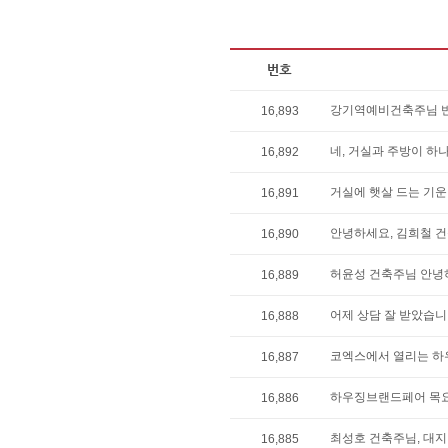
강기역예비건축주님 반
16,893
네, 거실과 주방이 하나
16,892
거실에 햇살 드는 기운
16,891
안녕하세요, 김희철 건
16,890
허윤성 건축주님 안녕하
16,889
어제 상담 잘 받았습니다
16,888
코엑스에서 열리는 하
16,887
하우징브랜드페어 목요일
16,886
최성호 건축주님, 대지
16,885