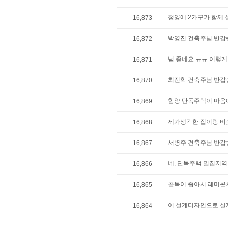
청양에 2가구가 함께 
16,873
박영진 건축주님 반갑습
16,872
넘 좋네요 ㅠㅠ 이렇게
16,871
최진학 건축주님 반갑습
16,870
함양 단독주택이 마음에
16,869
제가생각한 집이랑 비슷
16,868
서병주 건축주님 반갑습
16,867
네, 단독주택 밀집지역
16,866
골목이 좁아서 레미콘
16,865
이 설계디자인으로 실
16,864