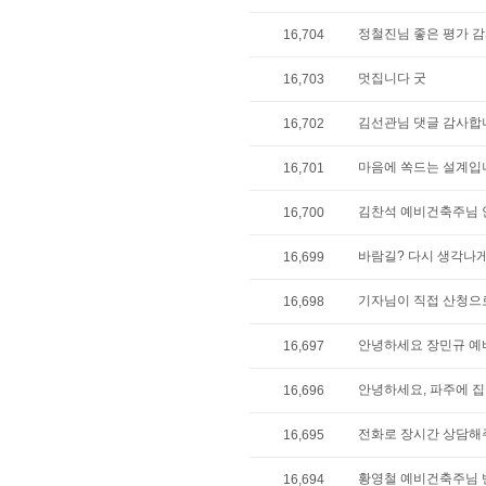
정철진님 좋은 평가 감
16,704
멋집니다 굿
16,703
김선관님 댓글 감사합니
16,702
마음에 쏙드는 설계입니
16,701
김찬석 예비건축주님 안
16,700
바람길? 다시 생각나게
16,699
기자님이 직접 산청으로
16,698
안녕하세요 장민규 예비
16,697
안녕하세요, 파주에 집
16,696
전화로 장시간 상담해
16,695
황영철 예비건축주님 
16,694