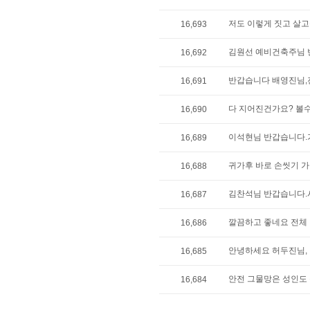
저도 이렇게 짓고 살
16,693
김원선 예비건축주님 반
16,692
반갑습니다 배영진님,진
16,691
다 지어진건가요? 볼
16,690
이석현님 반갑습니다.가
16,689
귀가후 바로 손씻기 가
16,688
김찬석님 반갑습니다.시공면
16,687
깔끔하고 좋네요 전체
16,686
안녕하세요 허두진님, 
16,685
안전 그물망은 성인도 
16,684