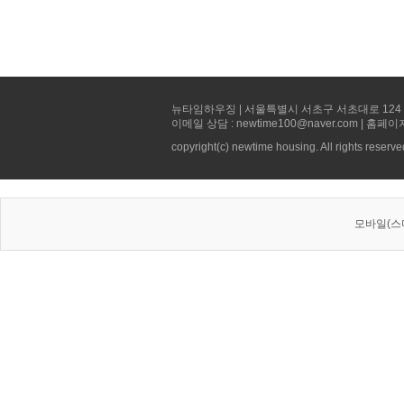
뉴타임하우징 | 서울특별시 서초구 서초대로 124 선빌딩 5층 
이메일 상담 : newtime100@naver.com | 홈페이
copyright(c) newtime housing. All rights reserve
모바일(스