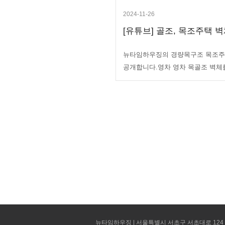
2024-11-26
[유튜브] 골조, 목조주택 벽
뉴타임하우징의 경량목구조 목조주
공개합니다.영차 영차 목골조 벽체
뉴타임하우징 | 서울특별시 서초구 서초대로 124 선빌딩 5층 