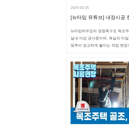
2025-03-25
[뉴타임 유튜브] 내장시공 현
뉴타임하우징의 경량목구조 목조주
실내 마감 공사중이며, 욕실의 타일
맞추어 정교하게 붙이는 작업 현장