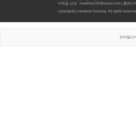
이메일 상담 : newtime100@naver.com | 홈페이
copyright(c) newtime housing. All rights reserve
모바일(스