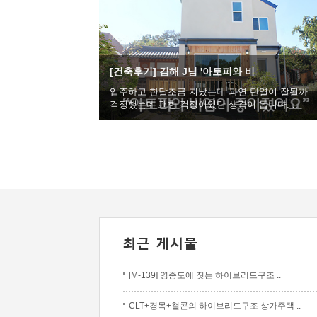
[건축후기] 김해 J님 '아토피와 비
입주하고 한달조금 지났는데 과연 단열이 잘될까
걱정했는데 괜한 걱정이었단 생각이 듭니다. ..
[M-139] 영종도에 짓는 하이브리드구조 ..
CLT+경목+철콘의 하이브리드구조 상가주택 ..