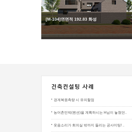
[M-104]연면적 192.83 화성
경계복원측량 시 유의할점
농어촌민박(펜션)을 계획하시는 H님이 놓쳤던..
웃음소리가 회의실 밖까지 들리는 공사미팅! ..