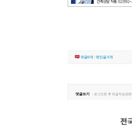
댓글
0
개
|
엮인글
0
개