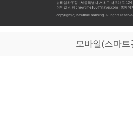
뉴타임하우징 | 서울특별시 서초구 서초대로 124 선빌딩 5층 
이메일 상담 : newtime100@naver.com | 홈페이
copyright(c) newtime housing. All rights reserve
모바일(스마트